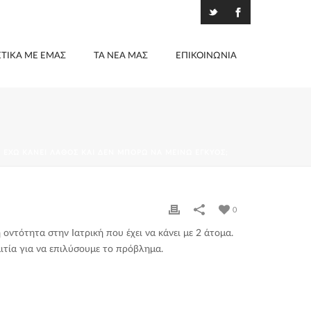
ΕΤΙΚΆ ΜΕ ΕΜΆΣ
ΤΑ ΝΈΑ ΜΑΣ
ΕΠΙΚΟΙΝΩΝΊΑ
Ί ΈΧΩ ΚΆΝΕΙ ΛΆΘΟΣ ΚΑΙ ΔΕΝ ΜΠΟΡΏ ΝΑ ΜΕΊΝΩ ΈΓΚΥΟΣ;
0
 οντότητα στην Ιατρική που έχει να κάνει με 2 άτομα.
αιτία για να επιλύσουμε το πρόβλημα.